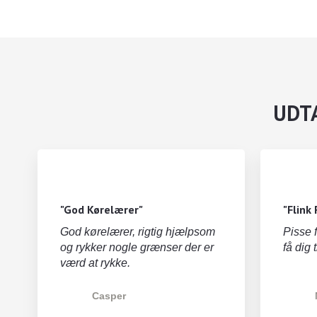
UDTA
"God Kørelærer"
"Flink 
God kørelærer, rigtig hjælpsom
Pisse 
og rykker nogle grænser der er
få dig 
værd at rykke.
Casper