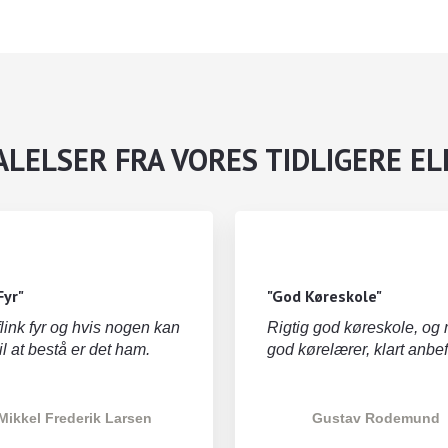
LELSER FRA VORES TIDLIGERE E
Fyr"
"God Køreskole"
flink fyr og hvis nogen kan
Rigtig god køreskole, og
til at bestå er det ham.
god kørelærer, klart anbef
Mikkel Frederik Larsen
Gustav Rodemund