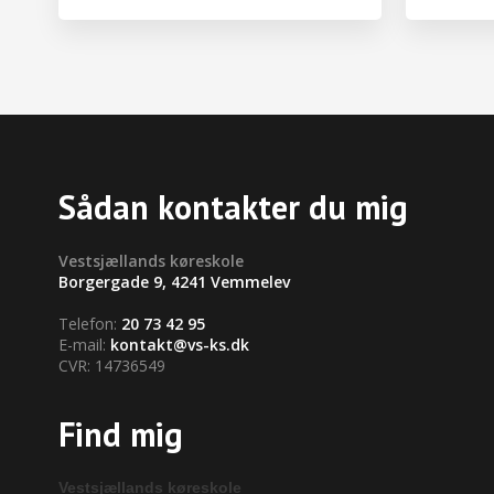
Sådan kontakter du mig
​Vestsjællands køreskole
Borgergade 9, 4241 Vemmelev
Telefon:
20 73 42 95
E-mail:
kontakt@vs-ks.dk
CVR: 14736549
Find mig
Vestsjællands køreskole