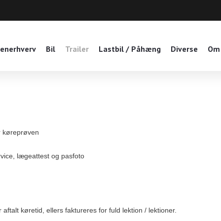
enerhverv
Bil
Trailer
Lastbil / Påhæng
Diverse
Om
ør køreprøven
rvice, lægeattest og pasfoto
ftalt køretid, ellers faktureres for fuld lektion / lektioner.