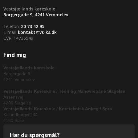
​Vestsjællands køreskole
Borgergade 9, 4241 Vemmelev
Telefon:
20 73 42 95
E-mail:
kontakt@vs-ks.dk
CVR: 14736549
Find mig
Vestsjællands køreskole
Borgergade 9
4241 Vemmelev
Vestsjællands Køreskole / Teori og Manøvrebane Slagelse
Assensvej
4200 Slagelse
Vestsjællands Køreskole / Køreteknisk Anlæg / Sorø
Kalundborgvej 84
4180 Sorø
Har du spørgsmål?