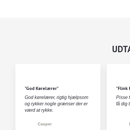
UDTA
"God Kørelærer"
"Flink 
God kørelærer, rigtig hjælpsom
Pisse 
og rykker nogle grænser der er
få dig 
værd at rykke.
Casper