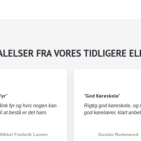
LELSER FRA VORES TIDLIGERE E
Fyr"
"God Køreskole"
flink fyr og hvis nogen kan
Rigtig god køreskole, og
til at bestå er det ham.
god kørelærer, klart anbef
Mikkel Frederik Larsen
Gustav Rodemund