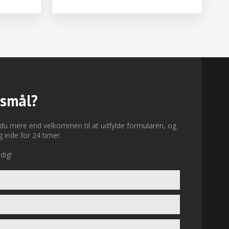
gsmål?
 du mere end velkommen til at udfylde formularen, og
g inde for 24 timer.
dig!