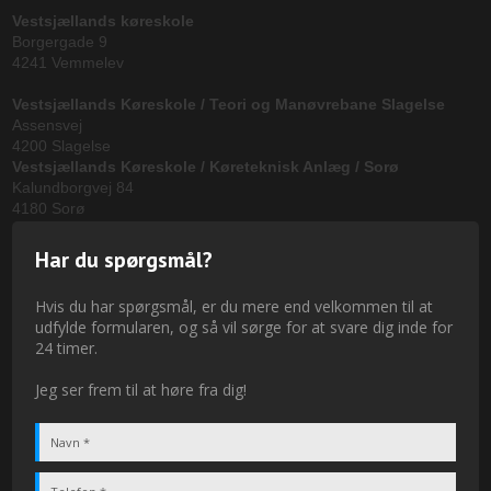
Vestsjællands køreskole
Borgergade 9
4241 Vemmelev
Vestsjællands Køreskole / Teori og Manøvrebane Slagelse
Assensvej
4200 Slagelse
Vestsjællands Køreskole / Køreteknisk Anlæg / Sorø
Kalundborgvej 84
4180 Sorø
Har du spørgsmål?
Hvis du har spørgsmål, er du mere end velkommen til at
udfylde formularen, og så vil sørge for at svare dig inde for
24 timer.
Jeg ser frem til at høre fra dig!